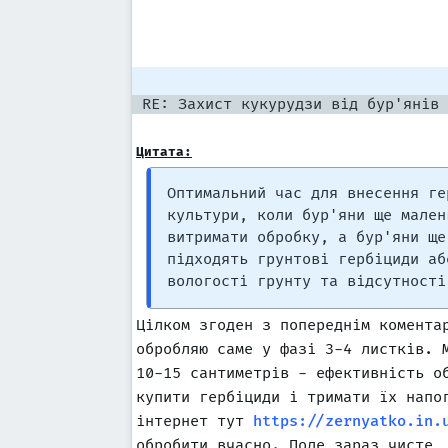
RE: Захист кукурудзи від бур'янів
Цитата:
Оптимальний час для внесення ге
культури, коли бур'яни ще мален
витримати обробку, а бур'яни ще
підходять грунтові гербіциди аб
вологості грунту та відсутності
Цілком згоден з попереднім комента
обробляю саме у фазі 3-4 листків. 
10-15 сантиметрів - ефективність о
купити гербіциди і тримати їх напо
інтернет тут
https://zernyatko.in.
обробити вчасно. Поле зараз чисте,