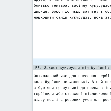
близько гектара, засіяну кукурудзо
щириця. Боюся що якщо затягну з об
нашкодити самій кукурудзі, вона за
RE: Захист кукурудзи від бур'янів
Оптимальний час для внесення гербі
коли бур'яни ще маленькі. В цей пе
а бур'яни ще чутливі до препаратів
гербіциди або страхові післясходов
відсутності стресових умов для рос