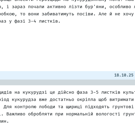
ю, і зараз почали активно лізти бур'яни, особливо 
робкою, то вони забиватимуть посіви. Але й не хочу
раз у фазі 3-4 листків.
18.10.25
цидів на кукурудзі це дійсно фаза 3-5 листків куль
ріод кукурудза вже достатньо окріпла щоб витримати
. Для контролю лободи та щириці підходять грунтові
і. Важливо обробляти при нормальній вологості грун
лин.