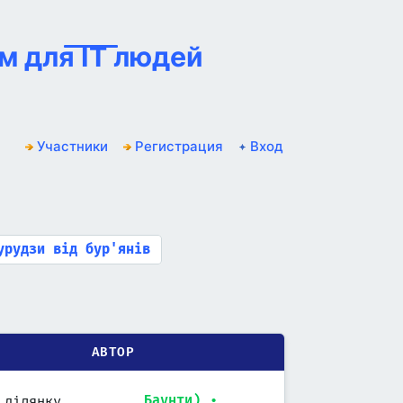
м для IT людей
Участники
Регистрация
Вход
урудзи від бур'янів
АВТОР
Баунти)
•
 ділянку