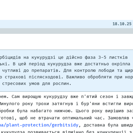
18.10.25
рбіцидів на кукурудзі це дійсно фаза 3-5 листків
ькі. В цей період кукурудза вже достатньо окріпла 
 чутливі до препаратів. Для контролю лободи та щир
о страхові післясходові. Важливо обробляти при нор
 стресових умов для рослин.
рем. Сам вирощую кукурудзу вже п'ятий сезон і завж
Минулого року трохи затягнув і бур'яни встигли вир
бробки була набагато нижчою. Цього року вирішив за
готові, щоб не втрачати оптимальний час. Замовляв 
ua/plant-protection/gerbitsidy
, доставка була швид
 кукурудза розвивається відмінно без конкуренції з