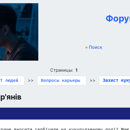
Фору
Поиск
Страницы:
1
>>
>>
T людей
Вопросы карьеры
Захист кук
р'янів
краще вносити гербіциди на кукурудзяному полі? Маю