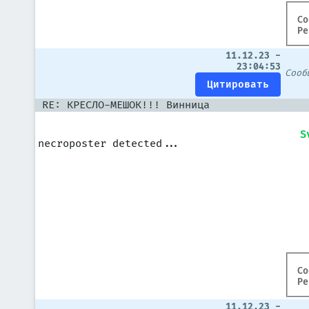
Со
Ре
11.12.23 -
23:04:53
Соо
RE: КРЕСЛО-МЕШОК!!! Винница
S
necroposter detected...
Со
Ре
11.12.23 -