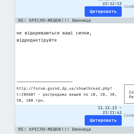
23:12:13
Соо
RE: КРЕСЛО-МЕШОК!!! Винница
не відкриваються ваші силки,
відредактіруйте
---------------------
http://forum.gorod.dp.ua/showthread.php?
Со
t=206807 - распродажа вещей по 10, 20, 30,
Ре
50, 100 грн.
11.12.23 -
23:21:42
Соо
RE: КРЕСЛО-МЕШОК!!! Винница