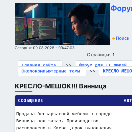
Фору
Поиск
Сегодня: 09.08.2026 - 09:47:03
Страницы:
1
>>
Главная сайта
Форум для IT людей
>>
Околокомпьютерные темы
КРЕСЛО-МЕШ
КРЕСЛО-МЕШОК!!! Винница
СООБЩЕНИЕ
АВ
Продажа бескаркасной мебели в городе
Винница под заказ. Производство
расположено в Киеве ,срок выполнения