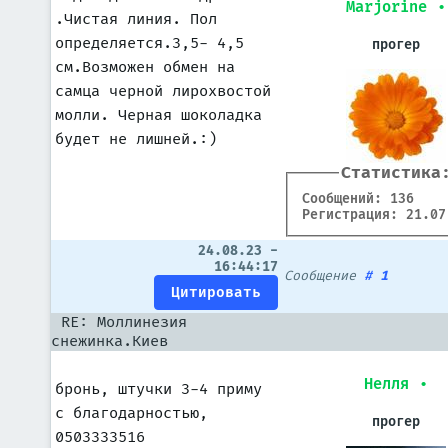
Marjorine
•
.Чистая линия. Пол
определяется.3,5- 4,5
прогер
см.Возможен обмен на
самца черной лирохвостой
молли. Черная шоколадка
будет не лишней.:)
Статистика
Сообщений: 136
Регистрация: 21.07
24.08.23 -
16:44:17
Сообщение
#
1
RE: Моллинезия
снежинка.Киев
Нелля
•
бронь, штучки 3-4 приму
с благодарностью,
прогер
0503333516