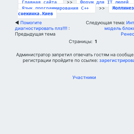
>>
Главная сайта
Форум для IT людей
>>
Язык программирования C++
Моллине
снежинка.Киев
◄
Помогите
Следующая тема:
Ин
диагностировать плз!!!!
:
модель блок
Предыдущая тема
Рене
Страницы:
1
Администратор запретил отвечать гостям на сообще
регистрации пройдите по ссылке:
зарегистриров
Участники