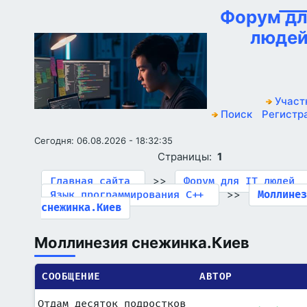
Форум дл
люде
Участ
Поиск
Регистр
Сегодня: 06.08.2026 - 18:32:35
Страницы:
1
>>
Главная сайта
Форум для IT людей
>>
Язык программирования C++
Моллине
снежинка.Киев
Моллинезия снежинка.Киев
СООБЩЕНИЕ
АВТОР
Отдам десяток подростков