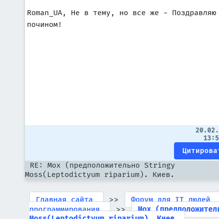
Roman_UA, Не в тему, но все же - Поздравляю
почином!
20.02
13:
RE: Мох (предположительно Stringy
Moss(Leptodictyum riparium). Киев.
>>
Главная сайта
Форум для IT людей
>>
программирования
Мох (предположител
Moss(Leptodictyum riparium). Киев.