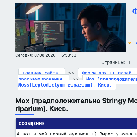
Ф
П
Сегодня: 07.08.2026 - 16:53:53
Страницы:
1
>>
Главная сайта
Форум для IT людей
>>
программирования
Мох (предположител
Moss(Leptodictyum riparium). Киев.
Мох (предположительно Stringy M
riparium). Киев.
СООБЩЕНИЕ
А вот и мой первый аукцион :) Вырос у меня 