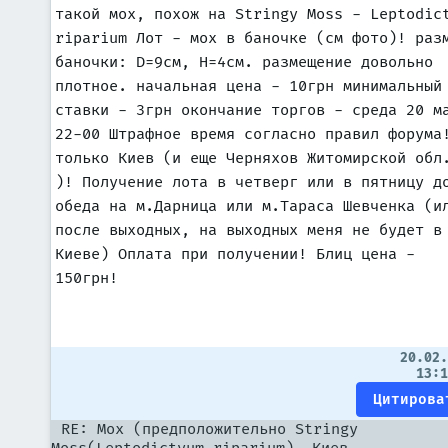
такой мох, похож на Stringy Moss - Leptodic
riparium Лот - мох в баночке (см фото)! раз
баночки: D=9см, H=4см. размещение довольно
плотное. начальная цена - 10грн минимальный
ставки - 3грн окончание торгов - среда 20 м
22-00 Штрафное время согласно правил форума
только Киев (и еще Черняхов Житомирской обл
)! Получение лота в четверг или в пятницу д
обеда на м.Дарница или м.Тараса Шевченка (и
после выходных, на выходных меня не будет в
Киеве) Оплата при получении! Блиц цена -
150грн!
20.02
13:
RE: Мох (предположительно Stringy