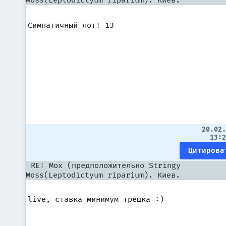
Moss(Leptodictyum riparium). Киев.
Симпатичный лот! 13
20.02
13:
RE: Мох (предположительно Stringy
Moss(Leptodictyum riparium). Киев.
live, ставка минимум трешка :)