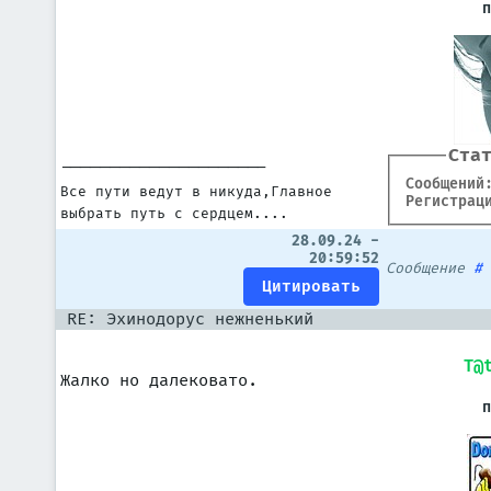
Ста
---------------------
Сообщений
Все пути ведут в никуда,Главное
Регистрац
выбрать путь с сердцем....
28.09.24 -
20:59:52
Сообщение
RE: Эхинодорус нежненький
T@
Жалко но далековато.