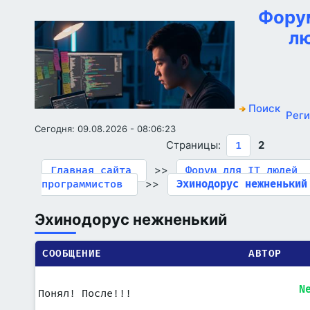
Форум
л
Поиск
Рег
Сегодня: 09.08.2026 - 08:06:23
Страницы:
2
1
>>
Главная сайта
Форум для IT людей
>>
программистов
Эхинодорус нежненький
Эхинодорус нежненький
СООБЩЕНИЕ
АВТОР
N
Понял! После!!!