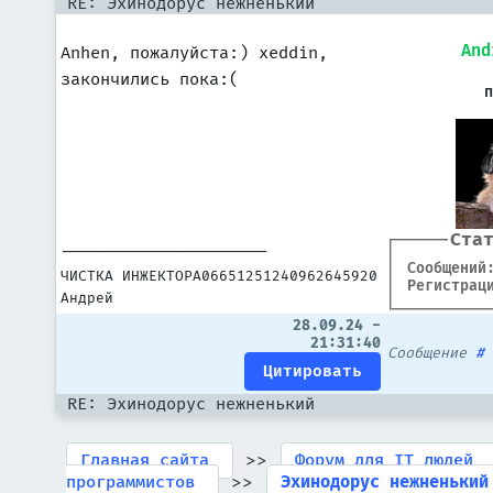
RE: Эхинодорус нежненький
And
Anhen, пожалуйста:) xeddin,
закончились пока:(
Ста
---------------------
Сообщений
ЧИСТКА ИНЖЕКТОРА06651251240962645920
Регистрац
Андрей
28.09.24 -
21:31:40
Сообщение
RE: Эхинодорус нежненький
>>
Главная сайта
Форум для IT людей
>>
программистов
Эхинодорус нежненький